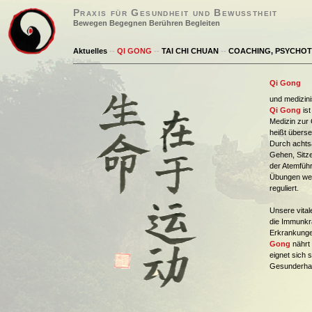
Praxis für Gesundheit und Bewusstheit
Bewegen Begegnen Berühren Begleiten
Aktuelles
--
QI GONG
--
TAI CHI CHUAN
--
COACHING, PSYCHOT
Qi Gong
und medizin
Qi Gong
ist
Medizin zur
heißt überse
Durch acht
Gehen, Sitz
der Atemführ
Übungen wer
reguliert.
Unsere vital
die Immunkrä
Erkrankunge
Gong
nährt
eignet sich 
Gesunderhal